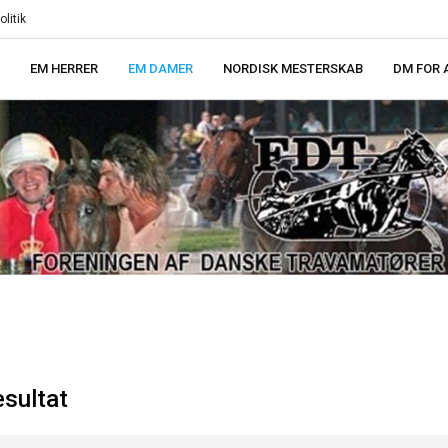
litik
EM HERRER
EM DAMER
NORDISK MESTERSKAB
DM FOR
sultat