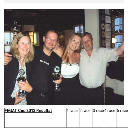
FEGAT Cup 2013 Resultat
1.race
2.race
3.race
4.race
5.race