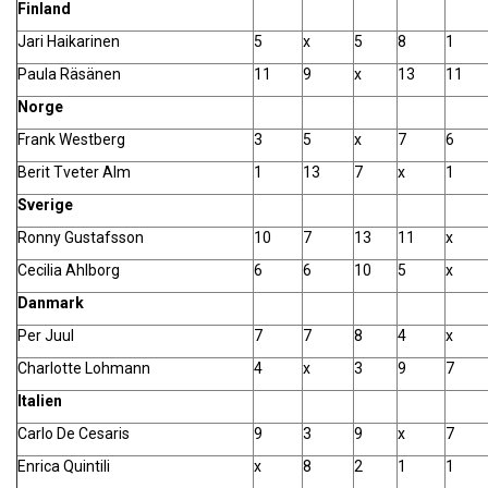
Finland
Jari Haikarinen
5
x
5
8
1
Paula Räsänen
11
9
x
13
11
Norge
Frank Westberg
3
5
x
7
6
Berit Tveter Alm
1
13
7
x
1
Sverige
Ronny Gustafsson
10
7
13
11
x
Cecilia Ahlborg
6
6
10
5
x
Danmark
Per Juul
7
7
8
4
x
Charlotte Lohmann
4
x
3
9
7
Italien
Carlo De Cesaris
9
3
9
x
7
Enrica Quintili
x
8
2
1
1