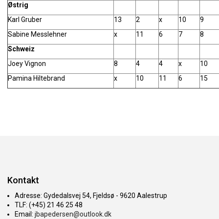
Østrig
Karl Gruber
13
2
x
10
9
Sabine Messlehner
x
11
6
7
8
Schweiz
Joey Vignon
8
4
4
x
10
Pamina Hiltebrand
x
10
11
6
15
Kontakt
Adresse: Gydedalsvej 54, Fjeldsø - 9620 Aalestrup
TLF: (+45) 21 46 25 48
Email:
jbapedersen@outlook.dk