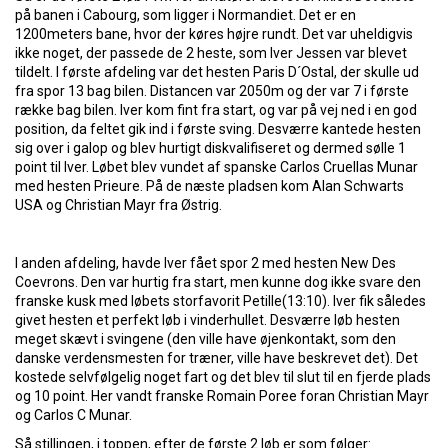
på banen i Cabourg, som ligger i Normandiet. Det er en
1200meters bane, hvor der køres højre rundt. Det var uheldigvis
ikke noget, der passede de 2 heste, som Iver Jessen var blevet
tildelt. I første afdeling var det hesten Paris D´Ostal, der skulle ud
fra spor 13 bag bilen. Distancen var 2050m og der var 7 i første
række bag bilen. Iver kom fint fra start, og var på vej ned i en god
position, da feltet gik ind i første sving. Desværre kantede hesten
sig over i galop og blev hurtigt diskvalifiseret og dermed sølle 1
point til Iver. Løbet blev vundet af spanske Carlos Cruellas Munar
med hesten Prieure. På de næste pladsen kom Alan Schwarts
USA og Christian Mayr fra Østrig.
I anden afdeling, havde Iver fået spor 2 med hesten New Des
Coevrons. Den var hurtig fra start, men kunne dog ikke svare den
franske kusk med løbets storfavorit Petille(13:10). Iver fik således
givet hesten et perfekt løb i vinderhullet. Desværre løb hesten
meget skævt i svingene (den ville have øjenkontakt, som den
danske verdensmesten for træner, ville have beskrevet det). Det
kostede selvfølgelig noget fart og det blev til slut til en fjerde plads
og 10 point. Her vandt franske Romain Poree foran Christian Mayr
og Carlos C Munar.
Så stillingen, i toppen, efter de første 2 løb er som følger: