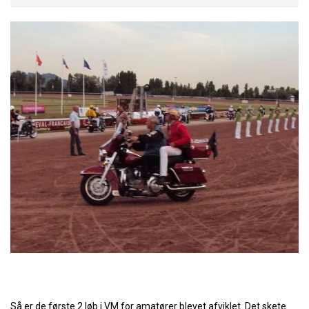
Så er de første 2 løb i VM for amatører blevet afviklet. Det skete